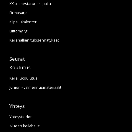
KKL:n mestaruuskilpailu
Firmasarja
Kilpailukalenteri
Liittomyllyt
Keilahallien tulosennätykset
Seurat
Koulutus
Keilailukoulutus
Juniori - valmennusmateriaalit
Yhteys
Yhteystiedot
Alueen keilahallit